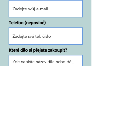
Telefon (nepoviné)
Které dílo si přejete zakoupit?
Odeslat žádost