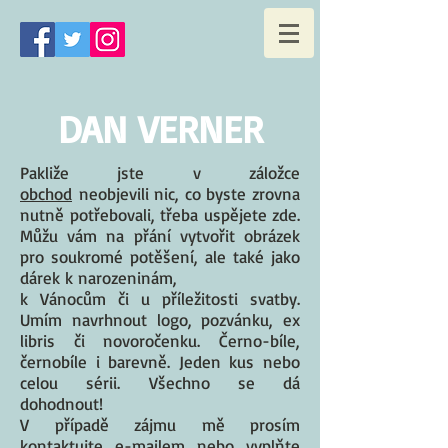
DAN VERNER
Pakliže jste v záložce
obchod
neobjevili nic, co byste zrovna
nutně potřebovali, třeba uspějete zde.
Můžu vám na přání vytvořit obrázek
pro soukromé potěšení, ale také jako
dárek k narozeninám,
k Vánocům či u příležitosti svatby.
Umím navrhnout logo, pozvánku, ex
libris či novoročenku. Černo-bíle,
černobíle i barevně. Jeden kus nebo
celou sérii. Všechno se dá
dohodnout!
V případě zájmu mě prosím
kontaktujte e-mailem nebo vyplňte