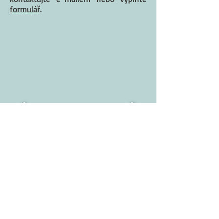
formulář
.
© 2021 by Dan Verner. Proudly